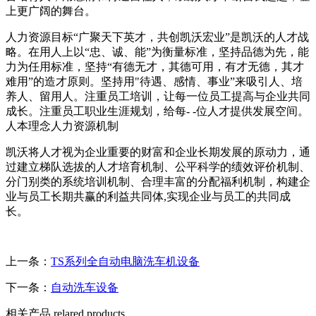
上更广阔的舞台。
人力资源目标“广聚天下英才，共创凯沃宏业”是凯沃的人才战
略。在用人上以“忠、诚、能”为衡量标准，坚持品德为先，能
力为任用标准，坚持“有德无才，其德可用，有才无德，其才
难用”的造才原则。坚持用"待遇、感情、事业”来吸引人、培
养人、留用人。注重员工培训，让每一位员工提高与企业共同
成长。注重员工职业生涯规划，给每- -位人才提供发展空间。
人本理念人力资源机制
凯沃将人才视为企业重要的财富和企业长期发展的原动力，通
过建立梯队选拔的人才培育机制、公平科学的绩效评价机制、
分门别类的系统培训机制、合理丰富的分配福利机制，构建企
业与员工长期共赢的利益共同体,实现企业与员工的共同成
长。
上一条：
TS系列全自动电脑洗车机设备
下一条：
自动洗车设备
相关产品
relared products