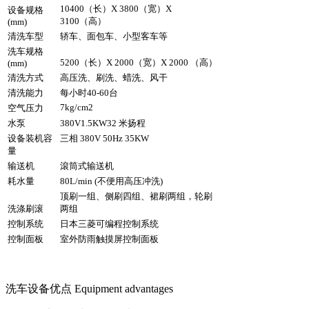
10400（长）X 3800（宽）X
设备规格
3100（高）
(mm)
清洗车型
轿车、面包车、小型客车等
洗车规格
5200（长）X 2000（宽）X 2000 （高）
(mm)
清洗方式
高压洗、刷洗、蜡洗、风干
清洗能力
每小时40-60台
7kg/cm2
空气压力
水泵
380V1.5KW32 米扬程
设备装机容
三相 380V 50Hz 35KW
量
输送机
滾筒式输送机
耗水量
80L/min (不便用高压冲洗)
顶刷一组、侧刷四组、裙刷两组，轮刷
洗涤刷滚
两组
控制系统
日本三菱可编程控制系统
控制面板
室外防雨触摸屏控制面板
洗车设备优点
Equipment advantages