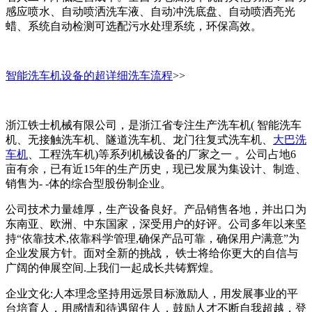
感应喷水、自动喷洒洗车液、自动冲洗底盘、自动喷洒亮光
蜡、系统自动检测可选配污水处理系统，环保高效。
智能洗车机设备的超详细洗车流程
>>
浙江铁士机械有限公司，是浙江省专注生产洗车机( 智能洗车
机、无接触洗车机、隧道洗车机、龙门往复式洗车机、
大巴洗
车机
、工程洗车机)等系列机械设备的厂家之一 。公司占地6
亩有余，已有近15年的生产历史，现已发展为集设计、制造、
销售为- -体的综合型股份制企业。
公司技术力量雄厚，生产设备良好。产品销售各地，并出口为
东南亚、欧洲、中东国家，深受用户的好评。公司多年以来坚
持“依靠技术,依靠科学管理,确保产品可靠，确保用户满意”为
企业发展方针。面对全新的挑战， 铁士将给你更大的自信与
广阔的伸展空间.上我们一起成长共铸辉煌。
企业文化:人本理念坚持用远景目标激励人，用发展事业的平
台培育人，用感情和待遇留住人，鼓励人才不断自我超越，登