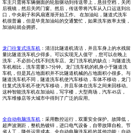
车主只需将车辆侧面的轮胎驱动到传送带上，悬挂空档，关闭
后视镜，然后关闭门窗。然后，传送带将汽车从入口运送到出
口，中央刷子和风扇逐渐开始工作。 在加油站，隧道式洗车
机很普遍，但是毕竟加油站的交通繁忙，如果洗车效率太慢，
加油站就会拥挤。
龙门往复式洗车机
：清洁比隧道机清洁，并且车身上的水残留
量比隧道洗车机少得多。可以实现无人值守 ，您可以在晚上
洗车，不必担心找不到洗车店。龙门洗车机的缺点：与隧道洗
车机相比，洗车需要3-7分钟。龙门洗车机的机身小于隧道洗
车机，但是其占地面积并不比隧道机械的占地面积小很多。与
隧道洗车机不同，隧道洗车机使汽车移动，车体不移动，龙门
往复式洗车机不使汽车移动，并且车体在洗车之间来回移动。
这种智能洗车机在加油站，写字楼，大型商场，汽车4S店，
汽车维修店等大城市中得到了广泛的应用。
全自动电脑洗车机
：采用数控运行，双重安全保护。故障低，
超声波测距，整机热镀锌，进口电气设备，自带故障自检。节
省人工，降低运营成本。全自动电脑洗车机的其他功能：自动